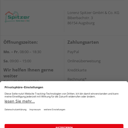
Lorenz Spitzer GmbH & Co. KG
Biberbachstr. 3
86154 Augsburg
Öffnungszeiten:
Zahlungsarten
Mo. – Fr.
08:00 – 18:30
PayPal
Sa.
09:00 – 15:00
Onlineüberweisung
Wir helfen Ihnen gerne
Kreditkarte
weiter
Rechnung*
Tel.:
+49 821 2416212
E-Mail:
verwaltung@spitzer-
*Bonität vorausgesetzt
augsburg.de
Versand
Versandkosten
Impressum
AGB
Widerruf
Datenschutz