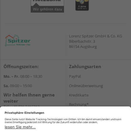
Lorenz Spitzer GmbH & Co. KG
Biberbachstr. 3
86154 Augsburg
Öffnungszeiten:
Zahlungsarten
Mo. – Fr.
08:00 – 18:30
PayPal
Sa.
09:00 – 15:00
Onlineüberweisung
Wir helfen Ihnen gerne
Kreditkarte
weiter
Rechnung*
Tel.:
+49 821 2416212
E-Mail:
verwaltung@spitzer-
*Bonität vorausgesetzt
augsburg.de
Versand
Versandkosten