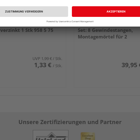
Gewindestangen M5x1000
TraumGarten Verbundank
 verzinkt 1 Stk 958 5 75
Set: 8 Gewindestangen,
Montagemörtel für 2
Aufschraubträger
UVP
1,99 €
/ Stk.
1,33 €
39,95 
/ Stk.
Unsere Zertifizierungen und Partner