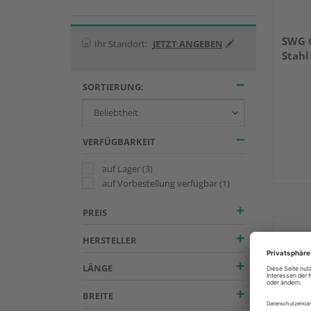
SWG 
Ihr Standort:
JETZT ANGEBEN
Stahl
SORTIERUNG:
VERFÜGBARKEIT
auf Lager
(3)
auf Vorbestellung verfügbar
(1)
PREIS
HERSTELLER
LÄNGE
BREITE