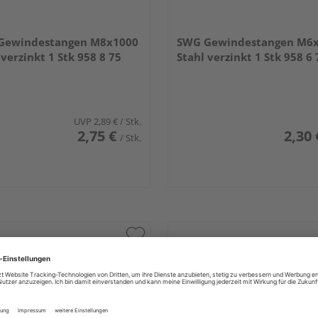
Gewindestangen M8x1000
SWG Gewindestangen M6
 verzinkt 1 Stk 958 8 75
Stahl verzinkt 1 Stk 958 6 
UVP
2,89 €
/ Stk.
2,75 €
2,30 
/ Stk.