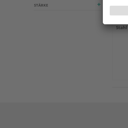
STÄRKE
SWG 
Stahl