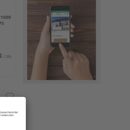
x1000
75
€
/ Stk.