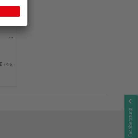
er-
€
/ Stk.
Fachberatung