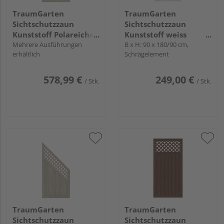
TraumGarten
TraumGarten
Sichtschutzzaun
Sichtschutzzaun
Kunststoff Polareiche
Kunststoff weiss
"LONGLIFE RIVA"
Mehrere Ausführungen
"LONGLIFE ROMO"
B x H: 90 x 180/90 cm,
erhältlich
Schrägelement
578,99 €
249,00 €
/ Stk.
/ Stk.
TraumGarten
TraumGarten
Sichtschutzzaun
Sichtschutzzaun