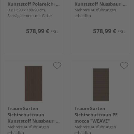
Kunststoff Polareiche
Kunststoff Nussbaum
"LONGLIFE RIVA"
B x H: 90 x 180/90 cm,
"LONGLIFE RIVA"
Mehrere Ausführungen
Schrägelement mit Gitter
erhältlich
578,99 €
578,99 €
/ Stk.
/ Stk.
TraumGarten
TraumGarten
Sichtschutzzaun
Sichtschutzzaun PE
Kunststoff Nussbaum
mocca "WEAVE"
"LONGLIFE RIVA"
Mehrere Ausführungen
Mehrere Ausführungen
erhältlich
erhältlich