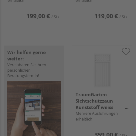
erhältlich
erhältlich
199,00 €
119,00 €
/ Stk.
/ Stk.
Wir helfen gerne
weiter:
Vereinbaren Sie Ihren
persönlichen
Beratungstermin!
TraumGarten
Sichtschutzzaun
Kunststoff weiss
"LONGLIFE RIVA"
Mehrere Ausführungen
erhältlich
359,00 €
/ Stk.