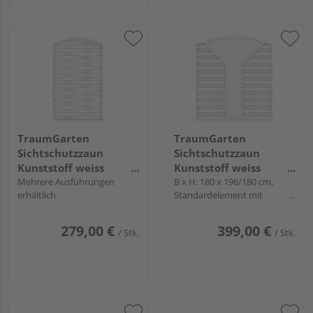
TraumGarten
TraumGarten
Sichtschutzzaun
Sichtschutzzaun
Kunststoff weiss
Kunststoff weiss
"LONGLIFE ROMO"
Mehrere Ausführungen
"LONGLIFE ROMO"
B x H: 180 x 196/180 cm,
erhältlich
Standardelement mit
Hochbogen und Gitter
279,00 €
399,00 €
/ Stk.
/ Stk.