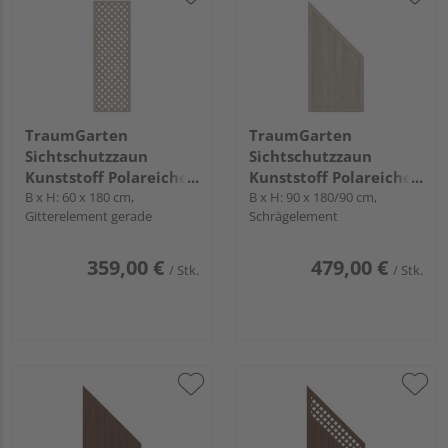
TraumGarten
TraumGarten
Sichtschutzzaun
Sichtschutzzaun
Kunststoff Polareiche
Kunststoff Polareiche
"LONGLIFE RIVA"
B x H: 60 x 180 cm,
"LONGLIFE RIVA"
B x H: 90 x 180/90 cm,
Gitterelement gerade
Schrägelement
359,00 €
479,00 €
/ Stk.
/ Stk.