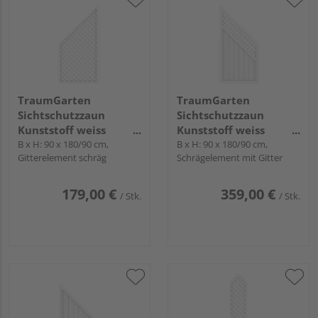
TraumGarten
TraumGarten
Sichtschutzzaun
Sichtschutzzaun
Kunststoff weiss
Kunststoff weiss
"LONGLIFE"
B x H: 90 x 180/90 cm,
"LONGLIFE RIVA"
B x H: 90 x 180/90 cm,
Gitterelement schräg
Schrägelement mit Gitter
179,00 €
359,00 €
/ Stk.
/ Stk.