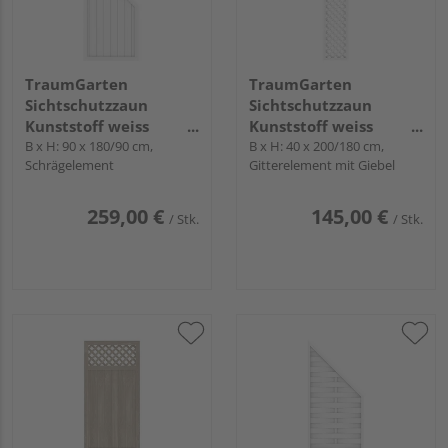
TraumGarten
TraumGarten
Sichtschutzzaun
Sichtschutzzaun
Kunststoff weiss
Kunststoff weiss
"LONGLIFE RIVA"
B x H: 90 x 180/90 cm,
"LONGLIFE"
B x H: 40 x 200/180 cm,
Schrägelement
Gitterelement mit Giebel
259,00 €
145,00 €
/ Stk.
/ Stk.