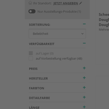
Ihr Standort:
JETZT ANGEBEN
Nur Ausstellungs-Produkte
(1)
Schee
Dougl
Dougl
SORTIERUNG:
glatt
Mehrer
VERFÜGBARKEIT
auf Lager
(0)
auf Vorbestellung verfügbar
(48)
PREIS
HERSTELLER
FARBTON
DETAILFARBE
LÄNGE