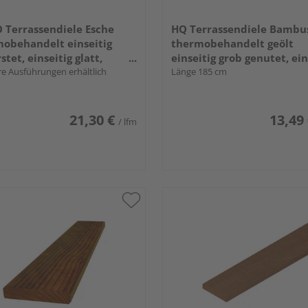
Terrassendiele Esche
HQ Terrassendiele Bambu
obehandelt einseitig
thermobehandelt geölt
stet, einseitig glatt,
einseitig grob genutet, ein
seitige Hohlkehle - 21 x
e Ausführungen erhältlich
glatt, längsseitige Nut,
Länge 185 cm
mm
stirnseitige Nut & Feder - 
137 mm
21,30 €
13,49
/ lfm