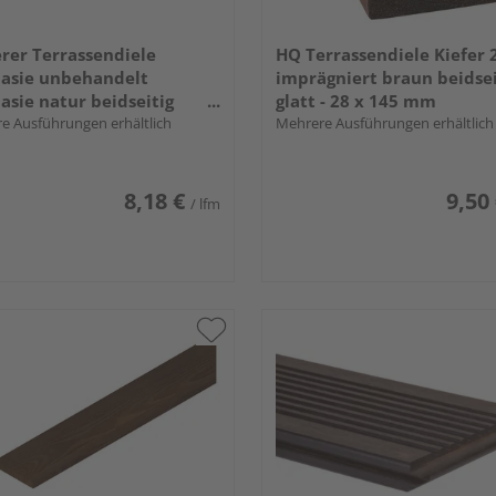
rer Terrassendiele
HQ Terrassendiele Kiefer 
asie unbehandelt
imprägniert braun beidsei
asie natur beidseitig
glatt - 28 x 145 mm
felt, Rundkante - 28 x 145
e Ausführungen erhältlich
Mehrere Ausführungen erhältlich
8,18 €
9,50
/ lfm