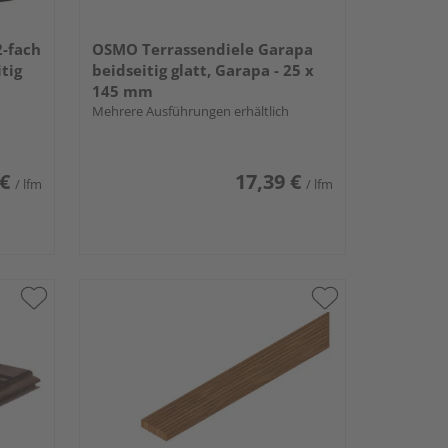
2-fach
OSMO Terrassendiele Garapa
tig
beidseitig glatt, Garapa - 25 x
145 mm
Mehrere Ausführungen erhältlich
 €
17,39 €
/ lfm
/ lfm