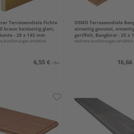
rer Terrassendiele Fichte
OSMO Terrassendiele Bang
D braun beidseitig glatt,
einseitig genutet, einseiti
ante - 28 x 145 mm
geriffelt, Bangkirai - 25 x 
e Ausführungen erhältlich
mm
Mehrere Ausführungen erhältlich
6,55 €
16,66
/ lfm