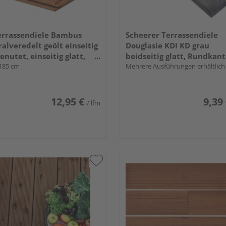
errassendiele Bambus
Scheerer Terrassendiele
alveredelt geölt einseitig
Douglasie KDI KD grau
genutet, einseitig glatt,
beidseitig glatt, Rundkant
seitige Nut, stirnseitige
185 cm
x 145 mm
Mehrere Ausführungen erhältlich
 Feder - 20 x 137 mm
12,95 €
9,39
/ lfm