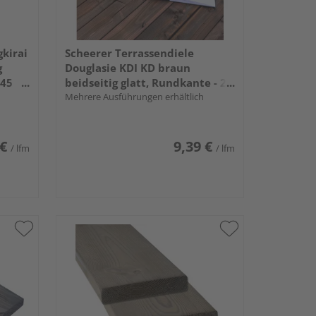
kirai
Scheerer Terrassendiele
g
Douglasie KDI KD braun
145
beidseitig glatt, Rundkante - 28
x 145 mm
Mehrere Ausführungen erhältlich
 €
9,39 €
/ lfm
/ lfm