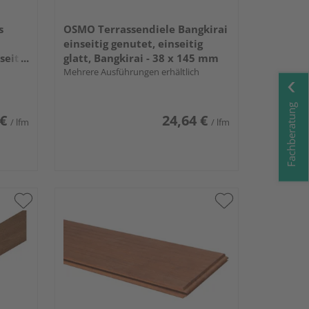
s
OSMO Terrassendiele Bangkirai
einseitig genutet, einseitig
seitig
glatt, Bangkirai - 38 x 145 mm
Mehrere Ausführungen erhältlich
20 x
Fachberatung
 €
24,64 €
/ lfm
/ lfm