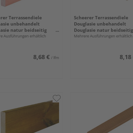
rer Terrassendiele
Scheerer Terrassendiele
asie unbehandelt
Douglasie unbehandelt
asie natur beidseitig
Douglasie natur beidseitig
, Rundkante - 28 x 145 mm
e Ausführungen erhältlich
genutet, Rundkante - 28 x
Mehrere Ausführungen erhältlich
mm
8,68 €
8,18
/ lfm