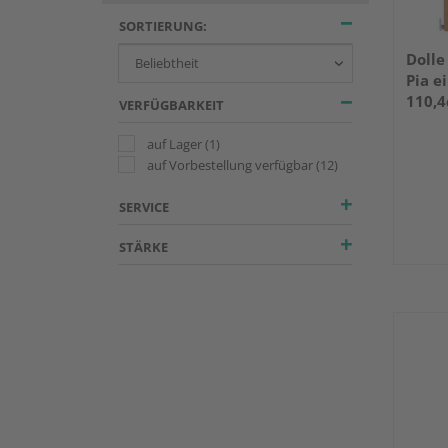
SORTIERUNG:
Dolle
Pia e
110,
VERFÜGBARKEIT
Schwe
lacki
auf Lager
(1)
auf Vorbestellung verfügbar
(12)
SERVICE
STÄRKE