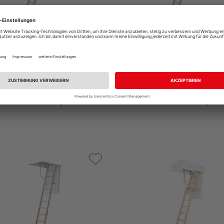
 Bodentreppe clickFIX,
Dolle Bodentreppe clickFI
r 4tlg, lichte Raumhöhe
4tlg, KH 24,1cm bis 33,9cm
74 cm
teiliges Leiternteil)
e Ausführungen erhältlich
UVP
693,77 €
/ Stk.
UVP
910,35
623,56 €
765,17 
/ Stk.