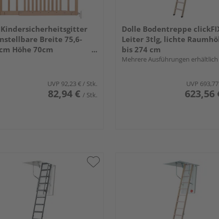
 Kindersicherheitsgitter
Dolle Bodentreppe clickFI
instellbare Breite 75,6-
Leiter 3tlg, lichte Raumh
4cm Höhe 70cm
bis 274 cm
nkgitter Massivholz
Mehrere Ausführungen erhältlich
ert
UVP
92,23 €
/ Stk.
UVP
693,77
82,94 €
623,56 
/ Stk.