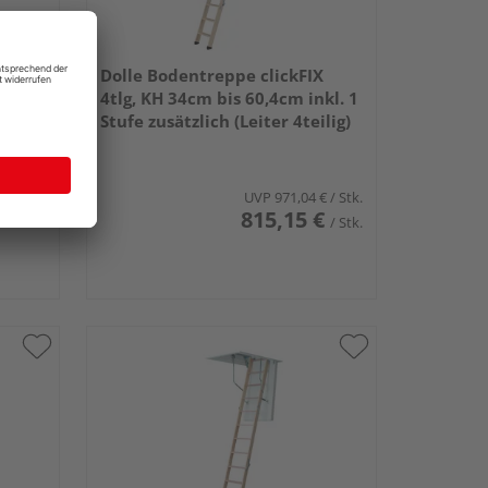
X
Dolle Bodentreppe clickFIX
 (4-
4tlg, KH 34cm bis 60,4cm inkl. 1
Stufe zusätzlich (Leiter 4teilig)
 €
/ Stk.
UVP
971,04 €
/ Stk.
€
815,15 €
/ Stk.
/ Stk.