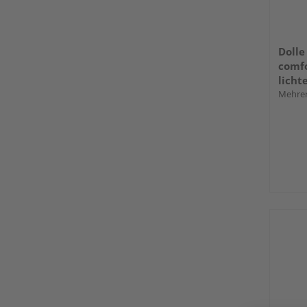
Dolle
comfo
licht
Mehrer