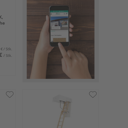
X,
öhe
 €
/ Stk.
€
/ Stk.